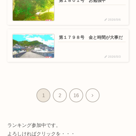
第１８０１号 お勉強中
2026/5/6
第１７９８号 金と時間が大事だ
2026/5/3
次
1
2
16
へ
ランキング参加中です。
よろしければクリックを・・・