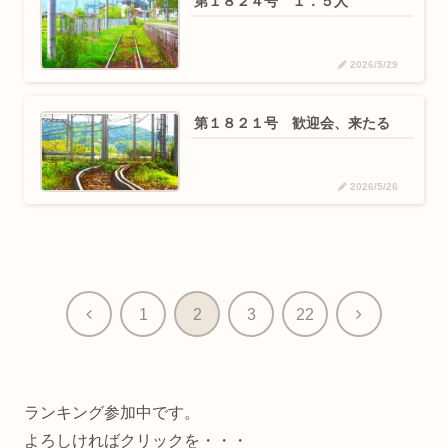
第１８２４号 １．５人
2026/5/29
第１８２１号 歓迎会、来たる
2026/5/26
前
次
1
2
3
22
へ
へ
ランキング参加中です。
よろしければクリックを・・・