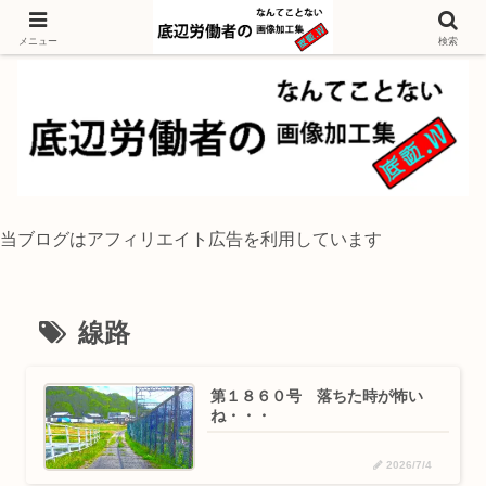
独身底辺おじさんが風景写真をイラスト風に加工するブログ
メニュー
検索
当ブログはアフィリエイト広告を利用しています
線路
第１８６０号 落ちた時が怖い
ね・・・
2026/7/4