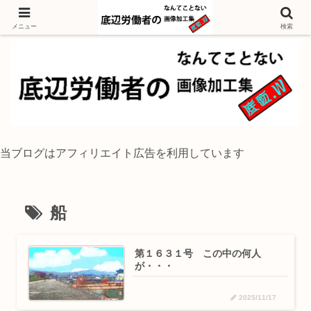
独身底辺おじさんが風景写真をイラスト風に加工するブログ
メニュー
検索
当ブログはアフィリエイト広告を利用しています
船
第１６３１号 この中の何人
が・・・
2025/11/17