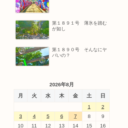
第１８９１号 薄氷を踏む
が如し
第１８９０号 そんなにヤ
バいの？
2026年8月
月
火
水
木
金
土
日
1
2
3
4
5
6
7
8
9
10
11
12
13
14
15
16