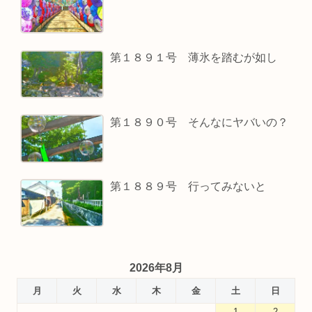
第１８９１号 薄氷を踏むが如し
第１８９０号 そんなにヤバいの？
第１８８９号 行ってみないと
2026年8月
月
火
水
木
金
土
日
1
2