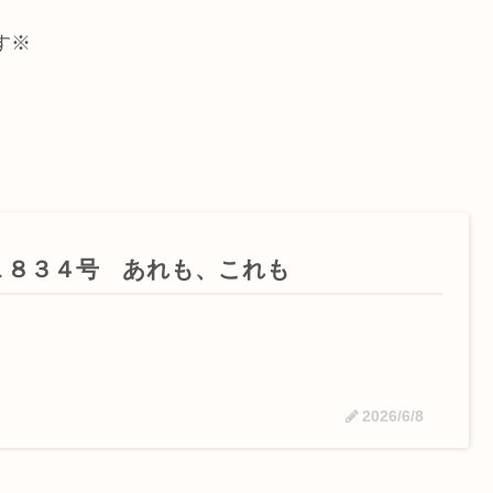
す※
１８３４号 あれも、これも
2026/6/8