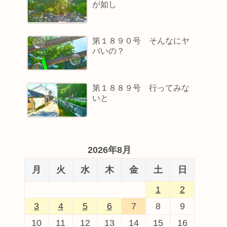
が如し
第１８９０号 そんなにヤ
バいの？
第１８８９号 行ってみな
いと
2026年8月
月
火
水
木
金
土
日
1
2
3
4
5
6
7
8
9
10
11
12
13
14
15
16