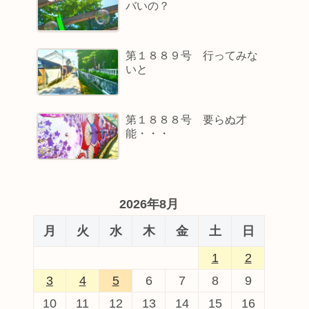
バいの？
第１８８９号 行ってみな
いと
第１８８８号 要らぬ才
能・・・
2026年8月
月
火
水
木
金
土
日
1
2
3
4
5
6
7
8
9
10
11
12
13
14
15
16