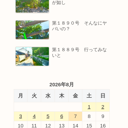
が如し
第１８９０号 そんなにヤ
バいの？
第１８８９号 行ってみな
いと
2026年8月
月
火
水
木
金
土
日
1
2
3
4
5
6
7
8
9
10
11
12
13
14
15
16