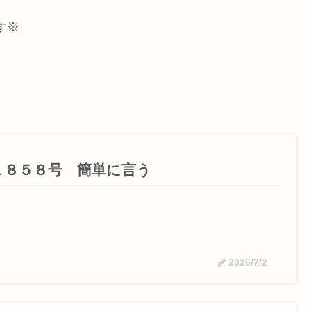
す※
１８５８号 簡単に言う
2026/7/2