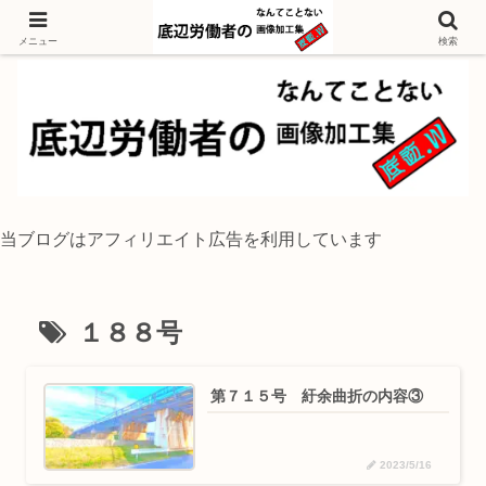
独身底辺おじさんが風景写真をイラスト風に加工するブログ
メニュー
検索
当ブログはアフィリエイト広告を利用しています
１８８号
第７１５号 紆余曲折の内容③
2023/5/16