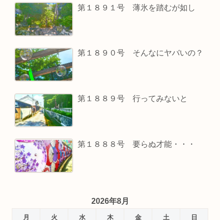
第１８９１号 薄氷を踏むが如し
第１８９０号 そんなにヤバいの？
第１８８９号 行ってみないと
第１８８８号 要らぬ才能・・・
2026年8月
月
火
水
木
金
土
日