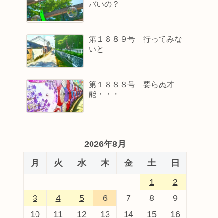
バいの？
第１８８９号 行ってみな
いと
第１８８８号 要らぬ才
能・・・
2026年8月
月
火
水
木
金
土
日
1
2
3
4
5
6
7
8
9
10
11
12
13
14
15
16