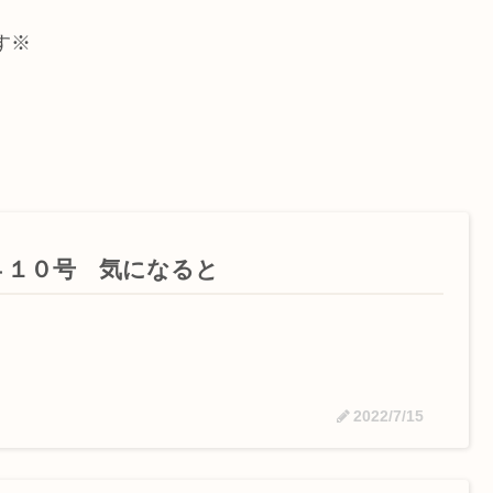
す※
４１０号 気になると
2022/7/15