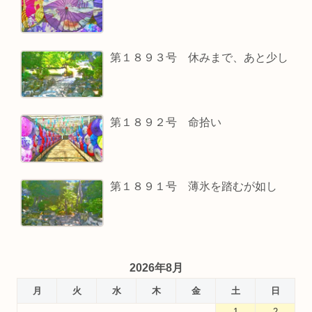
第１８９３号 休みまで、あと少し
第１８９２号 命拾い
第１８９１号 薄氷を踏むが如し
2026年8月
月
火
水
木
金
土
日
1
2