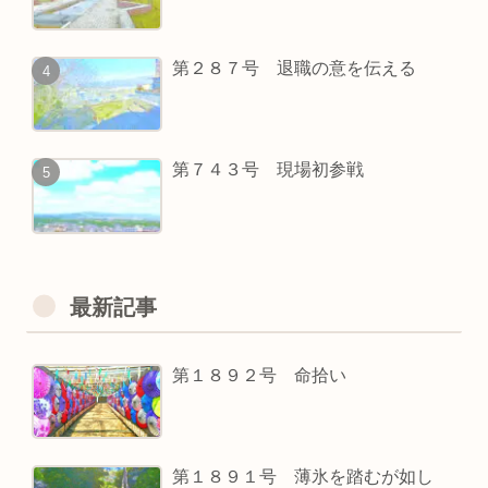
第２８７号 退職の意を伝える
第７４３号 現場初参戦
最新記事
第１８９２号 命拾い
第１８９１号 薄氷を踏むが如し