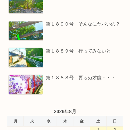
第１８９０号 そんなにヤバいの？
第１８８９号 行ってみないと
第１８８８号 要らぬ才能・・・
2026年8月
月
火
水
木
金
土
日
1
2