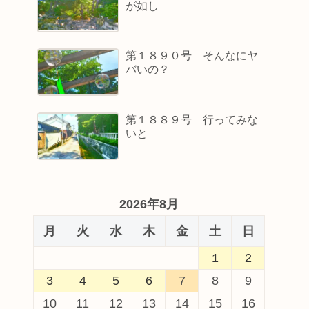
が如し
第１８９０号 そんなにヤ
バいの？
第１８８９号 行ってみな
いと
2026年8月
月
火
水
木
金
土
日
1
2
3
4
5
6
7
8
9
10
11
12
13
14
15
16