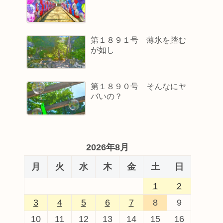
第１８９１号 薄氷を踏む
が如し
第１８９０号 そんなにヤ
バいの？
2026年8月
月
火
水
木
金
土
日
1
2
3
4
5
6
7
8
9
10
11
12
13
14
15
16