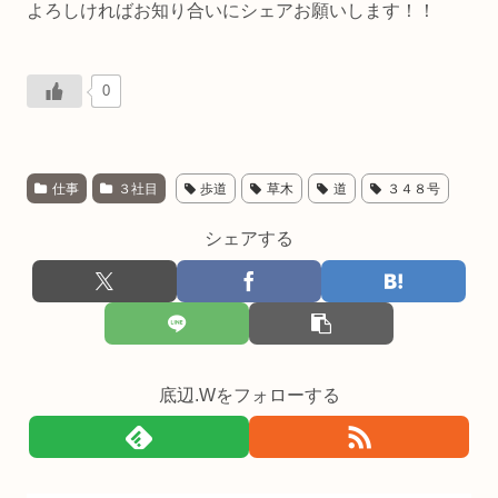
よろしければお知り合いにシェアお願いします！！
0
仕事
３社目
歩道
草木
道
３４８号
シェアする
底辺.Wをフォローする