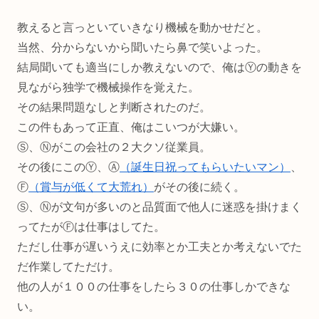
教えると言っといていきなり機械を動かせだと。
当然、分からないから聞いたら鼻で笑いよった。
結局聞いても適当にしか教えないので、俺はⓎの動きを
見ながら独学で機械操作を覚えた。
その結果問題なしと判断されたのだ。
この件もあって正直、俺はこいつが大嫌い。
Ⓢ、Ⓝがこの会社の２大クソ従業員。
その後にこのⓎ、Ⓐ
（誕生日祝ってもらいたいマン）
、
Ⓕ
（賞与が低くて大荒れ）
がその後に続く。
Ⓢ、Ⓝが文句が多いのと品質面で他人に迷惑を掛けまく
ってたがⒻは仕事はしてた。
ただし仕事が遅いうえに効率とか工夫とか考えないでた
だ作業してただけ。
他の人が１００の仕事をしたら３０の仕事しかできな
い。