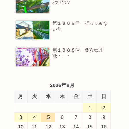
バいの？
第１８８９号 行ってみな
いと
第１８８８号 要らぬ才
能・・・
2026年8月
月
火
水
木
金
土
日
1
2
3
4
5
6
7
8
9
10
11
12
13
14
15
16