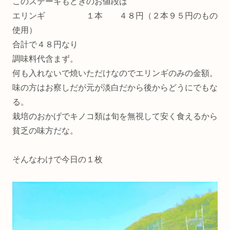
このステーキもどきのお値段は
エリンギ １本 ４８円（２本９５円のもの
使用）
合計で４８円なり
調味料代含まず。
何も入れないで焼いただけなのでエリンギのみの金額。
味の方はお察しだが元が淡白だから後からどうにでもな
る。
栽培のおかげでキノコ類は旬を無視して安く食えるから
貧乏の味方だな。
そんなわけで今日の１枚