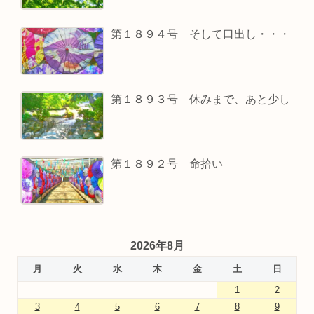
第１８９４号 そして口出し・・・
第１８９３号 休みまで、あと少し
第１８９２号 命拾い
2026年8月
月
火
水
木
金
土
日
1
2
3
4
5
6
7
8
9