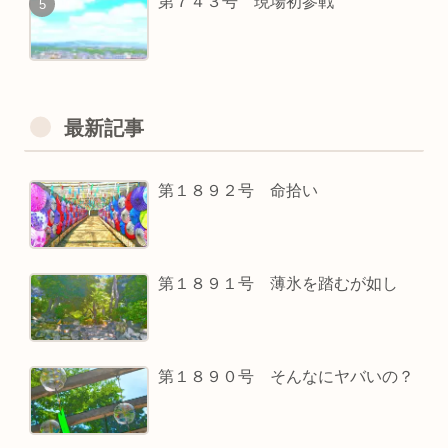
第７４３号 現場初参戦
最新記事
第１８９２号 命拾い
第１８９１号 薄氷を踏むが如し
第１８９０号 そんなにヤバいの？