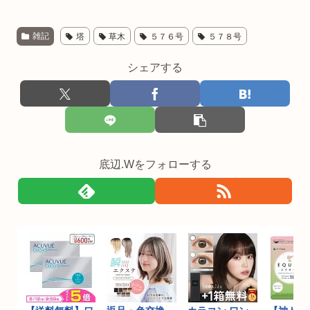
雑記
塔
草木
５７６号
５７８号
シェアする
底辺.Wをフォローする