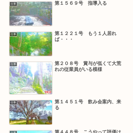
第１５６９号 指導入る
仕事
第１２２１号 もう１人居れ
仕事
ば・・・
第２０８号 賞与が低くて大荒
仕事
れの従業員がいる模様
第１４５１号 飲み会案内、来
仕事
る
第４４８号 こうやって評価は
仕事