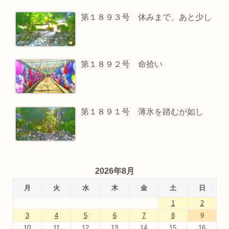
第１８９３号 休みまで、あと少し
第１８９２号 命拾い
第１８９１号 薄氷を踏むが如し
2026年8月
月
火
水
木
金
土
日
1
2
3
4
5
6
7
8
9
10
11
12
13
14
15
16