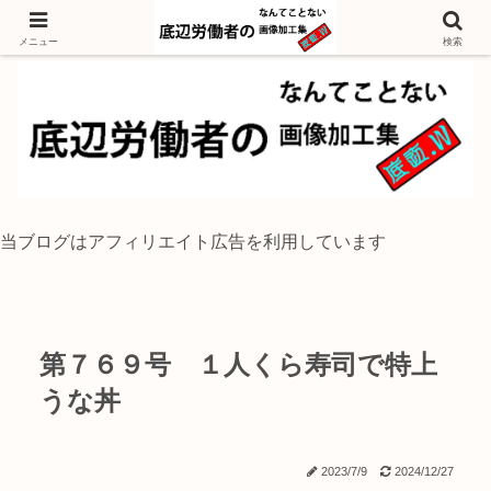
独身底辺おじさんが風景写真をイラスト風に加工するブログ
メニュー
検索
当ブログはアフィリエイト広告を利用しています
第７６９号 １人くら寿司で特上
うな丼
2023/7/9
2024/12/27