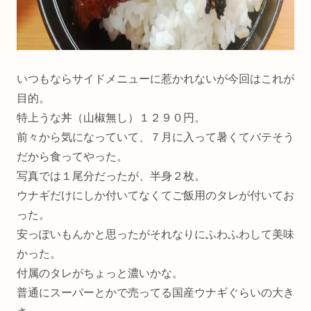
いつもならサイドメニューに惹かれないが今回はこれが
目的。
特上うな丼（山椒無し）１２９０円。
前々から気になっていて、７月に入って暑くてバテそう
だから食ってやった。
写真では１尾分だったが、半身２枚。
ウナギだけにしか付いてなくてご飯用のタレが付いてお
った。
安っぽいもんかと思ったがそれなりにふわふわして美味
かった。
付属のタレがちょっと濃いかな。
普通にスーパーとかで売ってる国産ウナギぐらいの大き