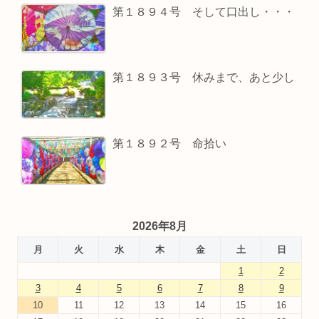
第１８９４号 そして口出し・・・
第１８９３号 休みまで、あと少し
第１８９２号 命拾い
2026年8月
月
火
水
木
金
土
日
1
2
3
4
5
6
7
8
9
10
11
12
13
14
15
16