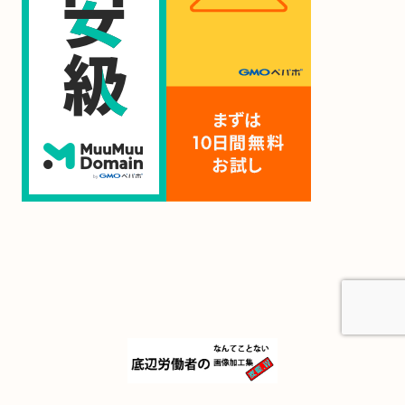
© 2021 底辺労働者のなんてことない加工画像集.