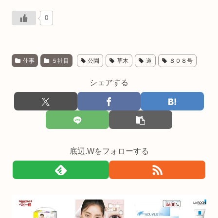
0
仕事
５社目
公園
草木
道
８０８号
シェアする
底辺.Wをフォローする