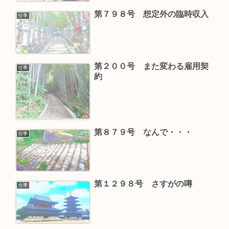
第７９８号 想定外の臨時収入
仕事
第２００号 また変わる雇用契
仕事
約
第８７９号 なんで・・・
仕事
第１２９８号 さすがの噂
仕事