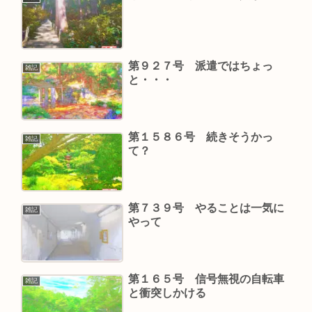
第９２７号 派遣ではちょっ
雑記
と・・・
第１５８６号 続きそうかっ
雑記
て？
第７３９号 やることは一気に
雑記
やって
第１６５号 信号無視の自転車
雑記
と衝突しかける