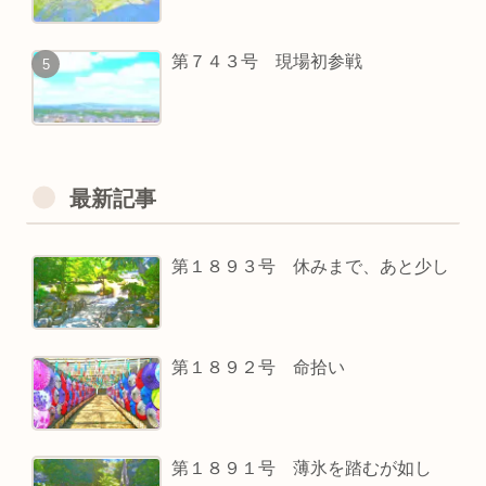
第７４３号 現場初参戦
最新記事
第１８９３号 休みまで、あと少し
第１８９２号 命拾い
第１８９１号 薄氷を踏むが如し