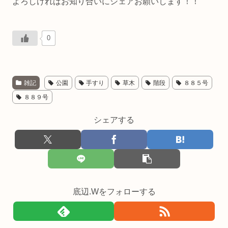
よろしければお知り合いにシェアお願いします！！
0
雑記
公園
手すり
草木
階段
８８５号
８８９号
シェアする
底辺.Wをフォローする