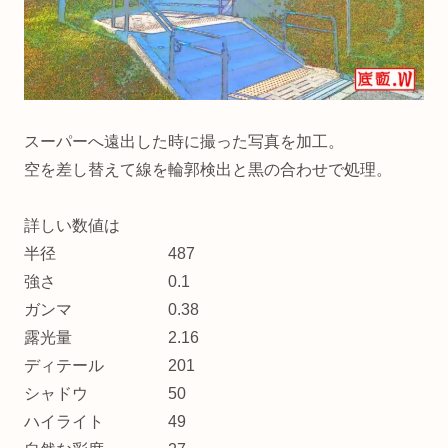
スーパーへ遠出した時に撮った写真を加工。
空を差し替えて線を輪郭検出と黒の合わせで処理。
詳しい数値は
半径 487
強さ 0.1
ガンマ 0.38
露光量 2.16
ディテール 201
シャドウ 50
ハイライト 49