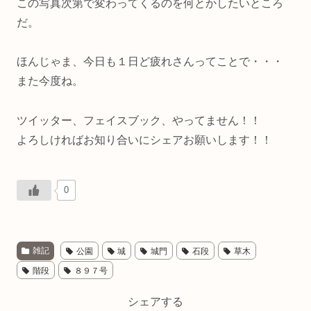
この写真次第で変わってくるのを何とかしたいところ
だ。
ほんじゃま、今日も１日ど疲れさんってことで・・・
また今度ね。
ツイッター、フェイスブック、やってません！！
よろしければお知り合いにシェアお願いします！！
0
雑記
公園
城
城門
石段
草木
階段
８９７号
シェアする