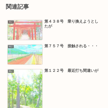
関連記事
第４３８号 乗り換えようとし
雑記
たが
第７５７号 接触される・・・
雑記
第１２２号 最近打ち間違いが
雑記