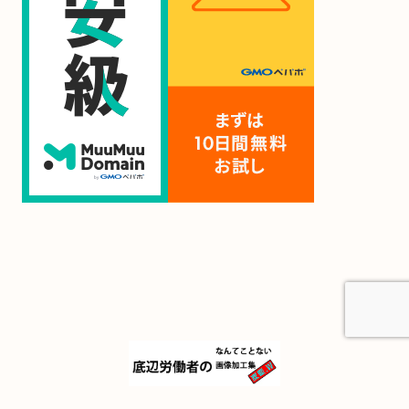
© 2021 底辺労働者のなんてことない加工画像集.