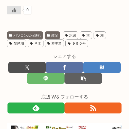
0
パソコンぶっ壊れ
雑記
水辺
港
湖
琵琶湖
草木
遊歩道
９９０号
シェアする
底辺.Wをフォローする