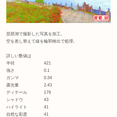
琵琶湖で撮影した写真を加工。
空を差し替えて線を輪郭検出で処理。
詳しい数値は
半径 421
強さ 0.1
ガンマ 0.34
露光量 2.43
ディテール 179
シャドウ 43
ハイライト 41
自然な彩度 41