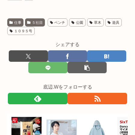
仕事
５社目
ベンチ
公園
草木
遊具
１０９５号
シェアする
底辺.Wをフォローする