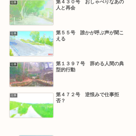
第４３０号 おしゃべりなあの
仕事
人と再会
第５５号 誰かが呼ぶ声が聞こ
仕事
える
第１３９７号 辞める人間の典
仕事
型的行動
第４７２号 逆恨みで仕事拒
仕事
否？