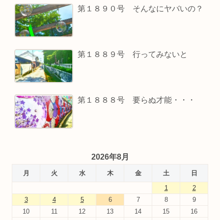
第１８９０号 そんなにヤバいの？
第１８８９号 行ってみないと
第１８８８号 要らぬ才能・・・
2026年8月
月
火
水
木
金
土
日
1
2
3
4
5
6
7
8
9
10
11
12
13
14
15
16