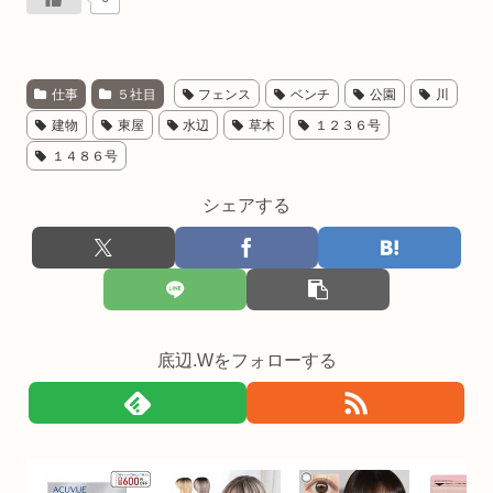
仕事
５社目
フェンス
ベンチ
公園
川
建物
東屋
水辺
草木
１２３６号
１４８６号
シェアする
底辺.Wをフォローする