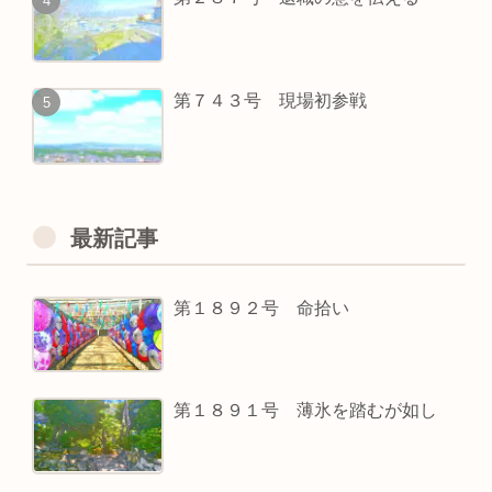
第７４３号 現場初参戦
最新記事
第１８９２号 命拾い
第１８９１号 薄氷を踏むが如し