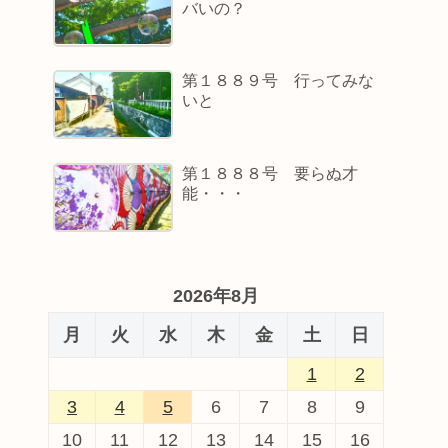
バいの？
第１８８９号 行ってみな
いと
第１８８８号 要らぬ才
能・・・
2026年8月
月
火
水
木
金
土
日
1
2
3
4
5
6
7
8
9
10
11
12
13
14
15
16