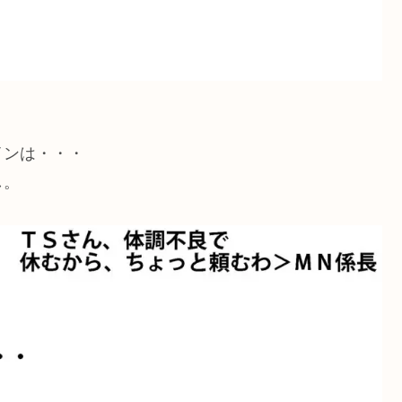
インは・・・
し。