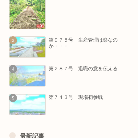
第９７５号 生産管理は楽なの
か・・・
第２８７号 退職の意を伝える
第７４３号 現場初参戦
最新記事