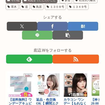
その他
死ぬまでにしたいこと
参道
石清水八幡宮
草木
道
鳥居
１３０８号
１３４９号
シェアする
底辺.Wをフォローする