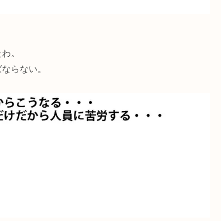
たわ。
ばならない。