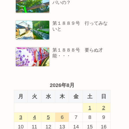
バいの？
第１８８９号 行ってみな
いと
第１８８８号 要らぬ才
能・・・
2026年8月
月
火
水
木
金
土
日
1
2
3
4
5
6
7
8
9
10
11
12
13
14
15
16