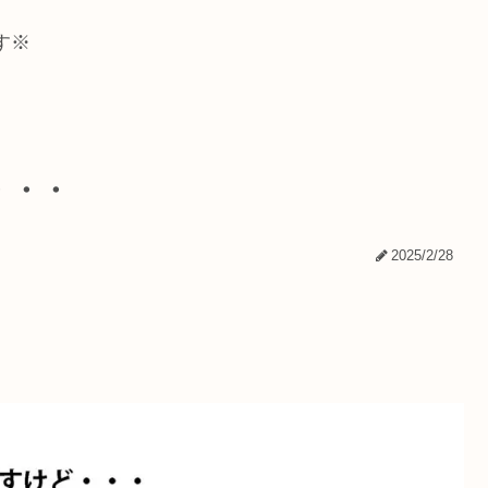
す※
・・・
2025/2/28