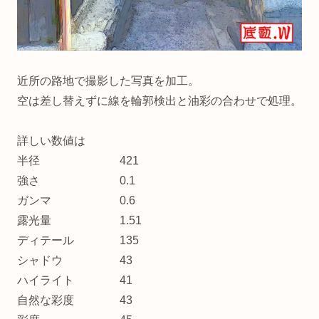
近所の路地で撮影した写真を加工。
空は差し替えずに線を輪郭検出と油彩の合わせで処理。
詳しい数値は
半径 421
強さ 0.1
ガンマ 0.6
露光量 1.51
ディテール 135
シャドウ 43
ハイライト 41
自然な彩度 43