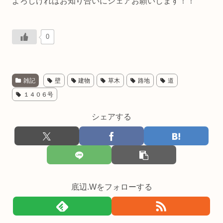
よろしければお知り合いにシェアお願いします！！
0
雑記
壁
建物
草木
路地
道
１４０６号
シェアする
底辺.Wをフォローする