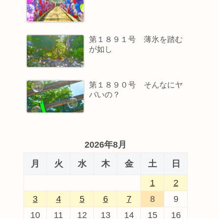
第１８９１号 薄氷を踏む
が如し
第１８９０号 そんなにヤ
バいの？
2026年8月
月
火
水
木
金
土
日
1
2
3
4
5
6
7
8
9
10
11
12
13
14
15
16