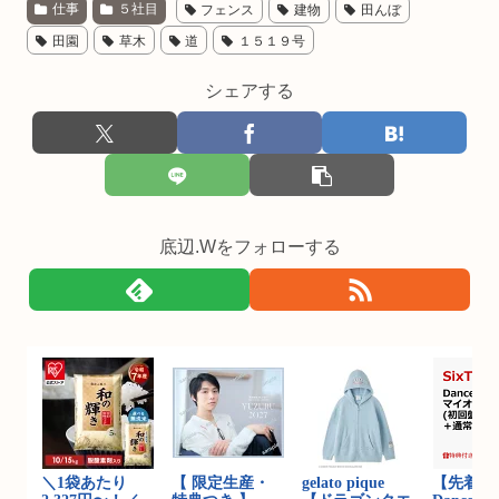
仕事
５社目
フェンス
建物
田んぼ
田園
草木
道
１５１９号
シェアする
底辺.Wをフォローする