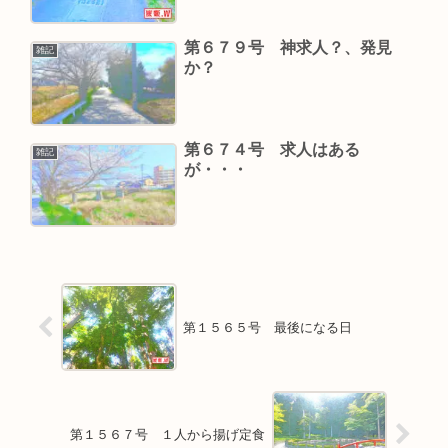
第６７９号 神求人？、発見
雑記
か？
第６７４号 求人はある
雑記
が・・・
第１５６５号 最後になる日
第１５６７号 １人から揚げ定食