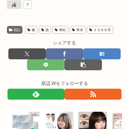
0
雑記
橋
池
神社
草木
１５６６号
シェアする
底辺.Wをフォローする