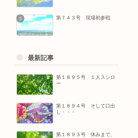
第７４３号 現場初参戦
最新記事
第１８９５号 １人スシロ
ー
第１８９４号 そして口出
し・・・
第１８９３号 休みまで、