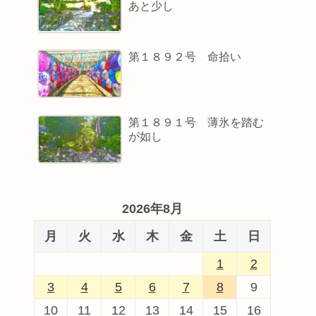
あと少し
第１８９２号 命拾い
第１８９１号 薄氷を踏む
が如し
2026年8月
月
火
水
木
金
土
日
1
2
3
4
5
6
7
8
9
10
11
12
13
14
15
16