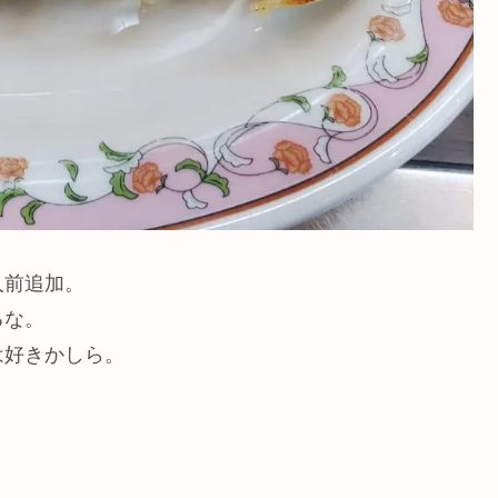
人前追加。
るな。
は好きかしら。