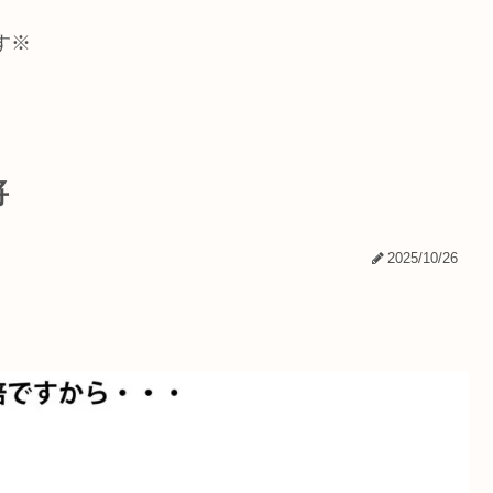
す※
将
2025/10/26
。