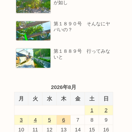
が如し
第１８９０号 そんなにヤ
バいの？
第１８８９号 行ってみな
いと
2026年8月
月
火
水
木
金
土
日
1
2
3
4
5
6
7
8
9
10
11
12
13
14
15
16