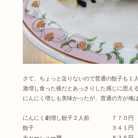
さて、ちょっと足りないので普通の餃子も１
激増し食った後だとあっさりした感じに思え
にんにく増しも美味かったが、普通の方が俺
にんにく劇増し餃子２人前 ７７０円
餃子 ３４１円
チャーシュー麺 ８３６円