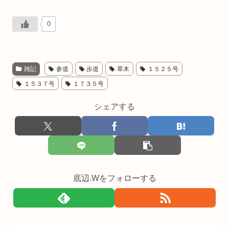
0
雑記
参道
歩道
草木
１５２５号
１５３７号
１７３５号
シェアする
底辺.Wをフォローする