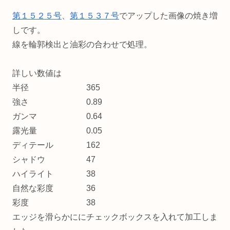
第１５２５号
、
第１５３７号
でアップした画像の焼き増
しです。
線を輪郭検出と油彩の合わせで処理。
詳しい数値は
半径 365
強さ 0.89
ガンマ 0.64
露光量 0.05
ディテール 162
シャドウ 47
ハイライト 38
自然な彩度 36
彩度 38
エッジを滑らかににチェックボックスを入れて加工しま