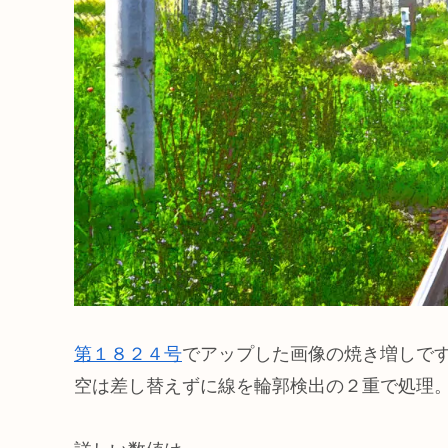
第１８２４号
でアップした画像の焼き増しで
空は差し替えずに線を輪郭検出の２重で処理