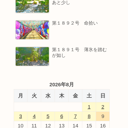
あと少し
第１８９２号 命拾い
第１８９１号 薄氷を踏む
が如し
2026年8月
月
火
水
木
金
土
日
1
2
3
4
5
6
7
8
9
10
11
12
13
14
15
16