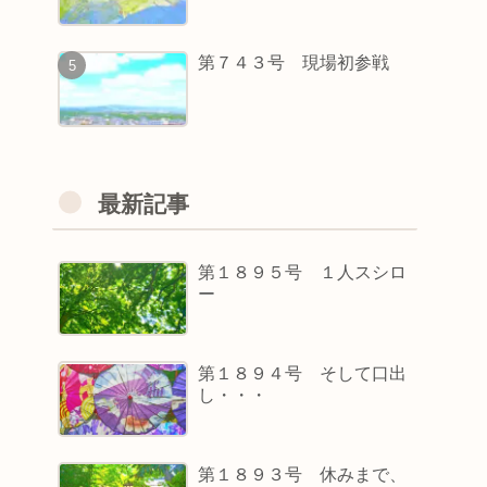
第７４３号 現場初参戦
最新記事
第１８９５号 １人スシロ
ー
第１８９４号 そして口出
し・・・
第１８９３号 休みまで、