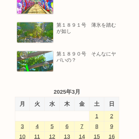
第１８９１号 薄氷を踏む
が如し
第１８９０号 そんなにヤ
バいの？
2025年3月
月
火
水
木
金
土
日
1
2
3
4
5
6
7
8
9
10
11
12
13
14
15
16