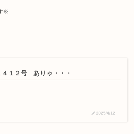
す※
１４１２号 ありゃ・・・
2025/4/12