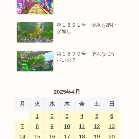
第１８９１号 薄氷を踏む
が如し
第１８９０号 そんなにヤ
バいの？
2025年4月
月
火
水
木
金
土
日
1
2
3
4
5
6
7
8
9
10
11
12
13
14
15
16
17
18
19
20