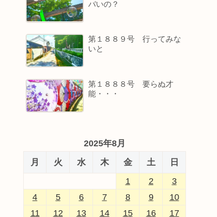
バいの？
第１８８９号 行ってみな
いと
第１８８８号 要らぬ才
能・・・
2025年8月
月
火
水
木
金
土
日
1
2
3
4
5
6
7
8
9
10
11
12
13
14
15
16
17