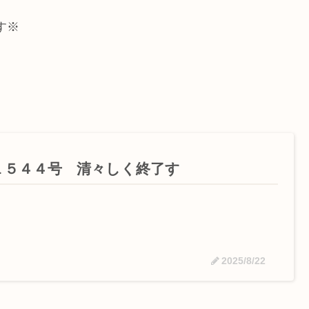
す※
１５４４号 清々しく終了す
2025/8/22