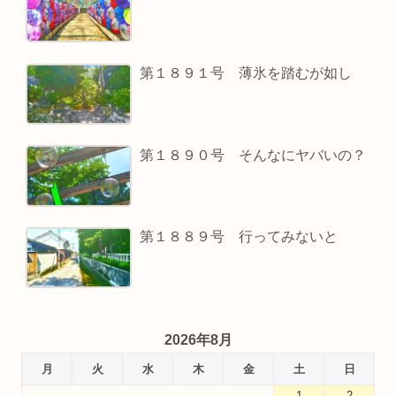
第１８９１号 薄氷を踏むが如し
第１８９０号 そんなにヤバいの？
第１８８９号 行ってみないと
2026年8月
月
火
水
木
金
土
日
1
2