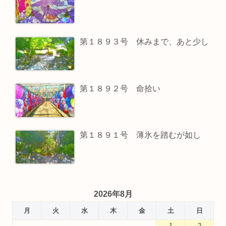
第１８９３号 休みまで、あと少し
第１８９２号 命拾い
第１８９１号 薄氷を踏むが如し
2026年8月
月
火
水
木
金
土
日
1
2