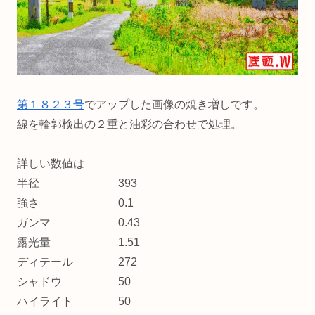
第１８２３号
でアップした画像の焼き増しです。
線を輪郭検出の２重と油彩の合わせで処理。
詳しい数値は
半径 393
強さ 0.1
ガンマ 0.43
露光量 1.51
ディテール 272
シャドウ 50
ハイライト 50