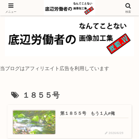
独身底辺おじさんが風景写真をイラスト風に加工するブログ
メニュー
検索
当ブログはアフィリエイト広告を利用しています
１８５５号
第１８５５号 もう１人≠俺
2026/6/29