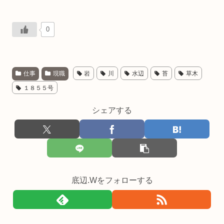
0
仕事
現職
岩
川
水辺
苔
草木
１８５５号
シェアする
底辺.Wをフォローする