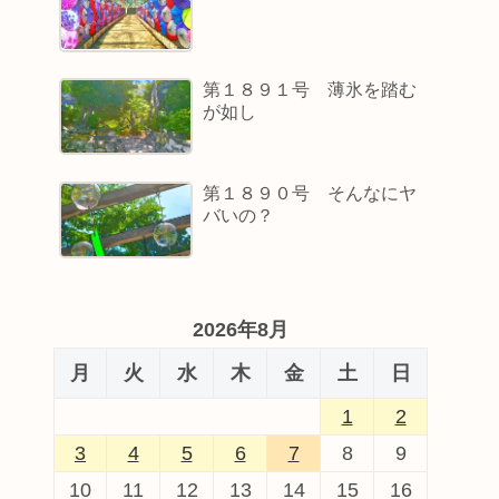
第１８９１号 薄氷を踏む
が如し
第１８９０号 そんなにヤ
バいの？
2026年8月
月
火
水
木
金
土
日
1
2
3
4
5
6
7
8
9
10
11
12
13
14
15
16