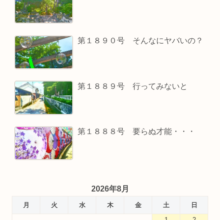
第１８９０号 そんなにヤバいの？
第１８８９号 行ってみないと
第１８８８号 要らぬ才能・・・
2026年8月
月
火
水
木
金
土
日
1
2