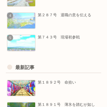
第２８７号 退職の意を伝える
第７４３号 現場初参戦
最新記事
第１８９２号 命拾い
第１８９１号 薄氷を踏むが如し